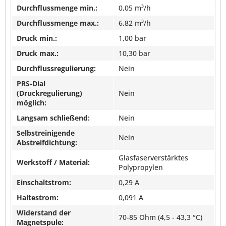
Durchflussmenge min.:
0,05 m³/h
Durchflussmenge max.:
6,82 m³/h
Druck min.:
1,00 bar
Druck max.:
10,30 bar
Durchflussregulierung:
Nein
PRS-Dial
(Druckregulierung)
Nein
möglich:
Langsam schließend:
Nein
Selbstreinigende
Nein
Abstreifdichtung:
Glasfaserverstärktes
Werkstoff / Material:
Polypropylen
Einschaltstrom:
0,29 A
Haltestrom:
0,091 A
Widerstand der
70-85 Ohm (4,5 - 43,3 °C)
Magnetspule: