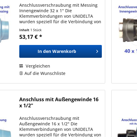
Anschlussverschraubung mit Messing
Innengewinde 32 x 1" Die
Klemmverbindungen von UNIDELTA
wurden speziell für die Verbindung von
Polyäthylenrohren (PE) mit
Inhalt
1 Stück
Außendurchmessern zwischen 16mm
53,17 € *
und 110mm entwickelt und sind mit
allen nach den...
In den
Warenkorb
Vergleichen
Auf die Wunschliste
Anschluss mit Außengewinde 16
x 1/2"
Anschlussverschraubung mit
Außengewinde 16 x 1/2" Die
Klemmverbindungen von UNIDELTA
wurden speziell für die Verbindung von