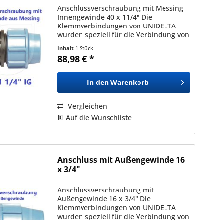
Anschlussverschraubung mit Messing
Innengewinde 40 x 11/4" Die
Klemmverbindungen von UNIDELTA
wurden speziell für die Verbindung von
Polyäthylenrohren (PE) mit
Inhalt
1 Stück
Außendurchmessern zwischen 16mm
88,98 € *
und 110mm entwickelt und sind mit
allen nach...
In den
Warenkorb
Vergleichen
Auf die Wunschliste
Anschluss mit Außengewinde 16
x 3/4"
Anschlussverschraubung mit
Außengewinde 16 x 3/4" Die
Klemmverbindungen von UNIDELTA
wurden speziell für die Verbindung von