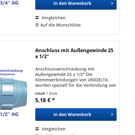
In den
Warenkorb
Vergleichen
Auf die Wunschliste
Anschluss mit Außengewinde 25
x 1/2"
Anschlussverschraubung mit
Außengewinde 25 x 1/2" Die
Klemmverbindungen von UNIDELTA
wurden speziell für die Verbindung von
Polyäthylenrohren (PE) mit
Inhalt
1 Stück
Außendurchmessern zwischen 16mm
5,18 € *
und 110mm entwickelt und sind mit
allen nach den...
In den
Warenkorb
Vergleichen