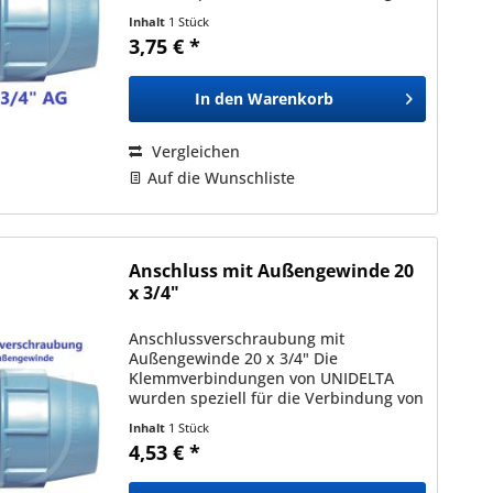
Polyäthylenrohren (PE) mit
Inhalt
1 Stück
Außendurchmessern zwischen 16mm
3,75 € *
und 110mm entwickelt und sind mit
allen nach den...
In den
Warenkorb
Vergleichen
Auf die Wunschliste
Anschluss mit Außengewinde 20
x 3/4"
Anschlussverschraubung mit
Außengewinde 20 x 3/4" Die
Klemmverbindungen von UNIDELTA
wurden speziell für die Verbindung von
Polyäthylenrohren (PE) mit
Inhalt
1 Stück
Außendurchmessern zwischen 16mm
4,53 € *
und 110mm entwickelt und sind mit
allen nach den...