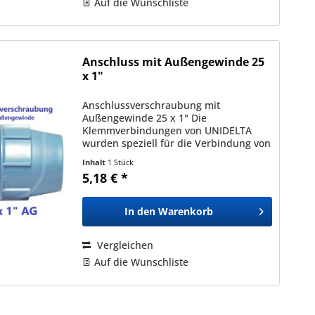
Auf die Wunschliste
Anschluss mit Außengewinde 25
x 1"
Anschlussverschraubung mit
Außengewinde 25 x 1" Die
Klemmverbindungen von UNIDELTA
wurden speziell für die Verbindung von
Polyäthylenrohren (PE) mit
Inhalt
1 Stück
Außendurchmessern zwischen 16mm
5,18 € *
und 110mm entwickelt und sind mit
allen nach den Normen...
In den
Warenkorb
Vergleichen
Auf die Wunschliste