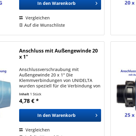
In den
Warenkorb
Vergleichen
Auf die Wunschliste
Anschluss mit Außengewinde 20
x 1"
Anschlussverschraubung mit
Außengewinde 20 x 1" Die
Klemmverbindungen von UNIDELTA
wurden speziell für die Verbindung von
Polyäthylenrohren (PE) mit
Inhalt
1 Stück
Außendurchmessern zwischen 16mm
4,78 € *
und 110mm entwickelt und sind mit
allen nach den Normen...
In den
Warenkorb
Vergleichen