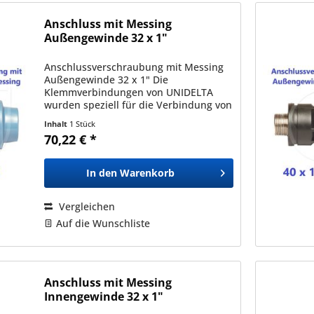
Anschluss mit Messing
Außengewinde 32 x 1"
Anschlussverschraubung mit Messing
Außengewinde 32 x 1" Die
Klemmverbindungen von UNIDELTA
wurden speziell für die Verbindung von
Polyäthylenrohren (PE) mit
Inhalt
1 Stück
Außendurchmessern zwischen 16mm
70,22 € *
und 110mm entwickelt und sind mit
allen nach den...
In den
Warenkorb
Vergleichen
Auf die Wunschliste
Anschluss mit Messing
Innengewinde 32 x 1"