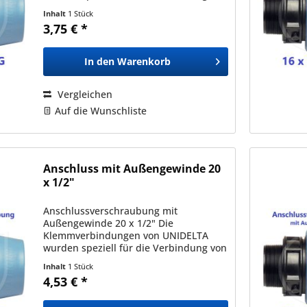
Polyäthylenrohren (PE) mit
Inhalt
1 Stück
Außendurchmessern zwischen 16mm
3,75 € *
und 110mm entwickelt und sind mit
allen nach den...
In den
Warenkorb
Vergleichen
Auf die Wunschliste
Anschluss mit Außengewinde 20
x 1/2"
Anschlussverschraubung mit
Außengewinde 20 x 1/2" Die
Klemmverbindungen von UNIDELTA
wurden speziell für die Verbindung von
Polyäthylenrohren (PE) mit
Inhalt
1 Stück
Außendurchmessern zwischen 16mm
4,53 € *
und 110mm entwickelt und sind mit
allen nach den...