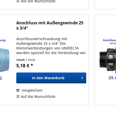
Auf die Wunschliste
Anschluss mit Außengewinde 25
x 3/4"
Anschlussverschraubung mit
Außengewinde 25 x 3/4" Die
Klemmverbindungen von UNIDELTA
wurden speziell für die Verbindung von
Polyäthylenrohren (PE) mit
Inhalt
1 Stück
Außendurchmessern zwischen 16mm
5,18 € *
und 110mm entwickelt und sind mit
allen nach den...
In den
Warenkorb
Vergleichen
Auf die Wunschliste