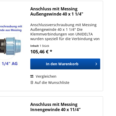
Anschluss mit Messing
Außengewinde 40 x 1 1/4"
Anschlussverschraubung mit Messing
Außengewinde 40 x 1 1/4" Die
Klemmverbindungen von UNIDELTA
wurden speziell für die Verbindung von
Polyäthylenrohren (PE) mit
Inhalt
1 Stück
Außendurchmessern zwischen 16mm
105,46 € *
und 110mm entwickelt und sind mit
allen nach...
In den
Warenkorb
Vergleichen
Auf die Wunschliste
Anschluss mit Messing
Innengewinde 40 x 11/4"