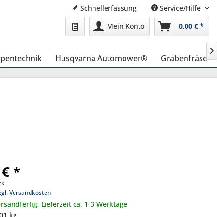
Schnellerfassung
Service/Hilfe
Mein Konto
0,00 € *

pentechnik
Husqvarna Automower®
Grabenfräse
 € *
ck
zgl. Versandkosten
rsandfertig, Lieferzeit ca. 1-3 Werktage
,01 kg