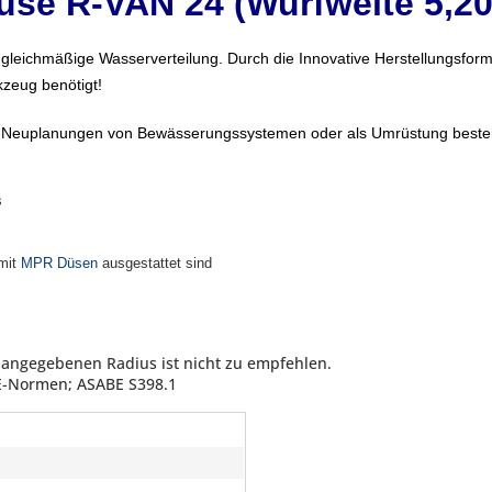
üse R-VAN 24 (Wurfweite 5,20
 gleichmäßige
Wasserverteilung.
Durch di
e
Innovative
Herstellungsform
rkzeug benöti
gt!
 für Neuplanungen von Bewässerungssystemen oder als Umrüstung bes
s
mit
MPR Düsen
ausgestattet sind
l angegebenen Radius ist nicht zu empfehlen.
E-Normen; ASABE S398.1
d