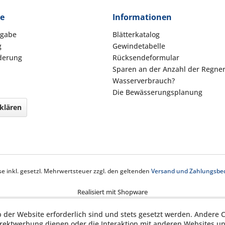
ce
Informationen
kgabe
Blätterkatalog
g
Gewindetabelle
derung
Rücksendeformular
Sparen an der Anzahl der Regne
Wasserverbrauch?
Die Bewässerungsplanung
klären
ise inkl. gesetzl. Mehrwertsteuer zzgl. den geltenden
Versand und Zahlungsbe
Realisiert mit Shopware
b der Website erforderlich sind und stets gesetzt werden. Andere C
irektwerbung dienen oder die Interaktion mit anderen Websites u