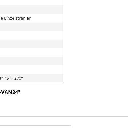
de Einzelstrahlen
ar 45° - 270°
R-VAN24"