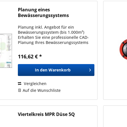
Planung eines
Bewässerungssystems
(Hausgarten)
Planung inkl. Angebot für ein
Bewässerungssystem (bis 1.000m²)
Erhalten Sie eine professionelle CAD-
Planung Ihres Bewässerungssystems
inkl. einem darauf passenden Angebot
für die Bewässerungskomponenten.
116,62 € *
Die Bewässerungsplanung kann nur...
In den
Warenkorb
Vergleichen
Auf die Wunschliste
Viertelkreis MPR Düse 5Q