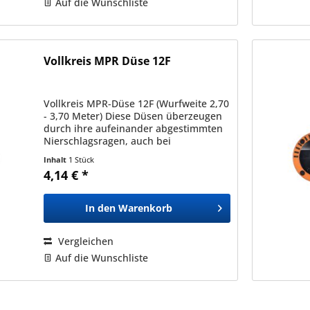
Auf die Wunschliste
Vollkreis MPR Düse 12F
Vollkreis MPR-Düse 12F (Wurfweite 2,70
- 3,70 Meter) Diese Düsen überzeugen
durch ihre aufeinander abgestimmten
Nierschlagsragen, auch bei
unterschiedlichen Typen und
Inhalt
1 Stück
Sprühbildern (in der gleichen Serie).
4,14 € *
Dadurch ermöglichen diese eine...
In den
Warenkorb
Vergleichen
Auf die Wunschliste