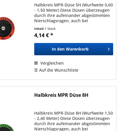
Halbkreis MPR-Düse 5H (Wurfweite 0,60
- 1,50 Meter) Diese Düsen überzeugen
durch ihre aufeinander abgestimmten
Nierschlagsragen, auch bei
unterschiedlichen Typen und
Inhalt
1 Stück
Sprühbildern (in der gleichen Serie).
4,14 € *
Dadurch ermöglichen diese eine...
In den
Warenkorb
Vergleichen
Auf die Wunschliste
Halbkreis MPR Düse 8H
Halbkreis MPR-Düse 8H (Wurfweite 1,50
- 2,40 Meter) Diese Düsen überzeugen
durch ihre aufeinander abgestimmten
Nierschlagsragen, auch bei