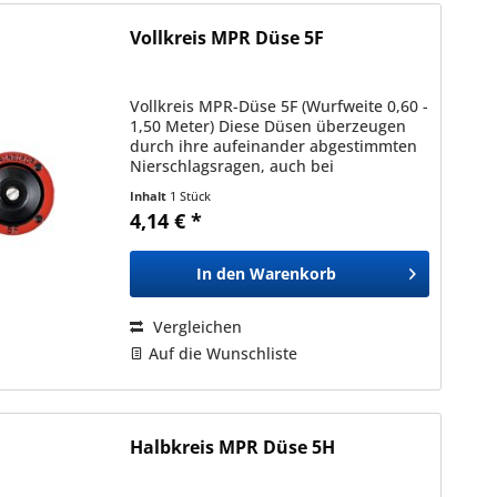
Vollkreis MPR Düse 5F
Vollkreis MPR-Düse 5F (Wurfweite 0,60 -
1,50 Meter) Diese Düsen überzeugen
durch ihre aufeinander abgestimmten
Nierschlagsragen, auch bei
unterschiedlichen Typen und
Inhalt
1 Stück
Sprühbildern (in der gleichen Serie).
4,14 € *
Dadurch ermöglichen diese eine...
In den
Warenkorb
Vergleichen
Auf die Wunschliste
Halbkreis MPR Düse 5H