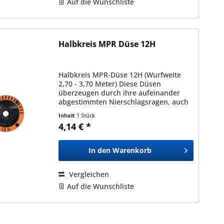
Auf die Wunschliste
Halbkreis MPR Düse 12H
Halbkreis MPR-Düse 12H (Wurfweite
2,70 - 3,70 Meter) Diese Düsen
überzeugen durch ihre aufeinander
abgestimmten Nierschlagsragen, auch
bei unterschiedlichen Typen und
Inhalt
1 Stück
Sprühbildern (in der gleichen Serie).
4,14 € *
Dadurch ermöglichen diese eine...
In den
Warenkorb
Vergleichen
Auf die Wunschliste