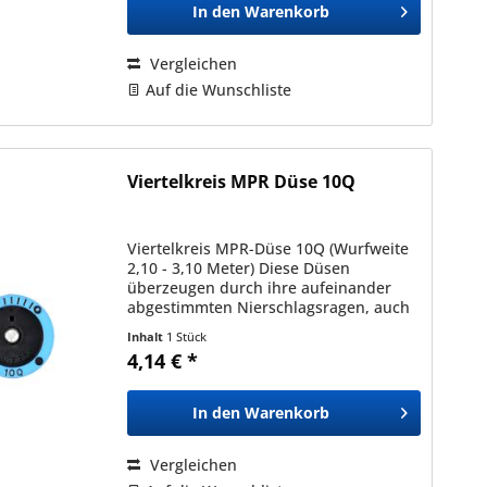
In den
Warenkorb
Vergleichen
Auf die Wunschliste
Viertelkreis MPR Düse 10Q
Viertelkreis MPR-Düse 10Q (Wurfweite
2,10 - 3,10 Meter) Diese Düsen
überzeugen durch ihre aufeinander
abgestimmten Nierschlagsragen, auch
bei unterschiedlichen Typen und
Inhalt
1 Stück
Sprühbildern (in der gleichen Serie).
4,14 € *
Dadurch ermöglichen diese...
In den
Warenkorb
Vergleichen