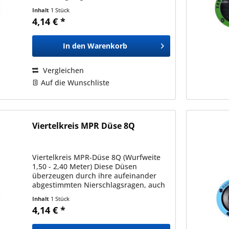
unterschiedlichen Typen und
Inhalt
1 Stück
Sprühbildern (in der gleichen Serie).
4,14 € *
Dadurch ermöglichen diese eine...
In den
Warenkorb
Vergleichen
Auf die Wunschliste
Viertelkreis MPR Düse 8Q
Viertelkreis MPR-Düse 8Q (Wurfweite
1,50 - 2,40 Meter) Diese Düsen
überzeugen durch ihre aufeinander
abgestimmten Nierschlagsragen, auch
bei unterschiedlichen Typen und
Inhalt
1 Stück
Sprühbildern (in der gleichen Serie).
4,14 € *
Dadurch ermöglichen diese eine...