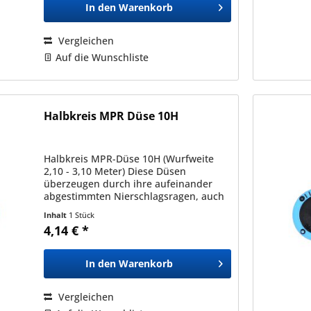
In den
Warenkorb
Vergleichen
Auf die Wunschliste
Halbkreis MPR Düse 10H
Halbkreis MPR-Düse 10H (Wurfweite
2,10 - 3,10 Meter) Diese Düsen
überzeugen durch ihre aufeinander
abgestimmten Nierschlagsragen, auch
bei unterschiedlichen Typen und
Inhalt
1 Stück
Sprühbildern (in der gleichen Serie).
4,14 € *
Dadurch ermöglichen diese eine...
In den
Warenkorb
Vergleichen