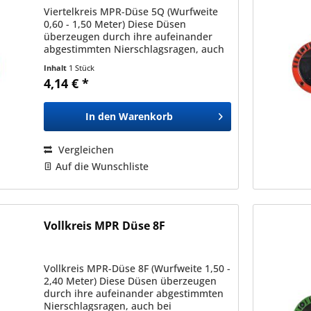
Viertelkreis MPR-Düse 5Q (Wurfweite
0,60 - 1,50 Meter) Diese Düsen
überzeugen durch ihre aufeinander
abgestimmten Nierschlagsragen, auch
bei unterschiedlichen Typen und
Inhalt
1 Stück
Sprühbildern (in der gleichen Serie).
4,14 € *
Dadurch ermöglichen diese eine...
In den
Warenkorb
Vergleichen
Auf die Wunschliste
Vollkreis MPR Düse 8F
Vollkreis MPR-Düse 8F (Wurfweite 1,50 -
2,40 Meter) Diese Düsen überzeugen
durch ihre aufeinander abgestimmten
Nierschlagsragen, auch bei