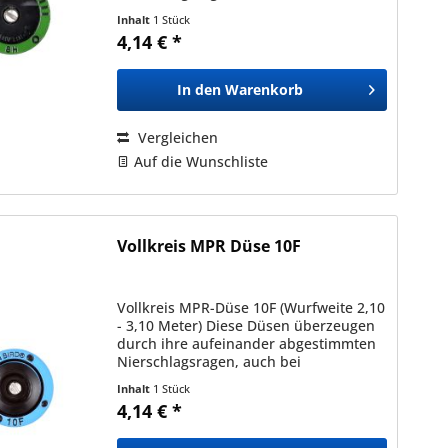
unterschiedlichen Typen und
Inhalt
1 Stück
Sprühbildern (in der gleichen Serie).
4,14 € *
Dadurch ermöglichen diese eine...
In den
Warenkorb
Vergleichen
Auf die Wunschliste
Vollkreis MPR Düse 10F
Vollkreis MPR-Düse 10F (Wurfweite 2,10
- 3,10 Meter) Diese Düsen überzeugen
durch ihre aufeinander abgestimmten
Nierschlagsragen, auch bei
unterschiedlichen Typen und
Inhalt
1 Stück
Sprühbildern (in der gleichen Serie).
4,14 € *
Dadurch ermöglichen diese eine...