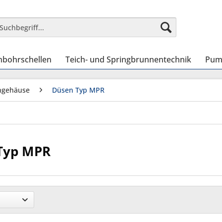
nbohrschellen
Teich- und Springbrunnentechnik
Pum
ngehäuse
Düsen Typ MPR
Typ MPR