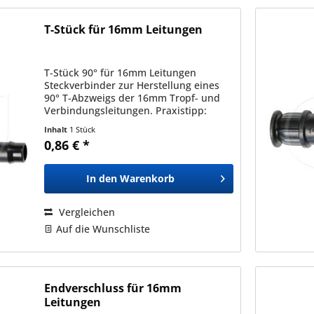
T-Stück für 16mm Leitungen
T-Stück 90° für 16mm Leitungen
Steckverbinder zur Herstellung eines
90° T-Abzweigs der 16mm Tropf- und
Verbindungsleitungen. Praxistipp:
Erwärmen Sie die Leitung an der Stelle
Inhalt
1 Stück
an denen Sie ein Formteil einsetzen
0,86 € *
möchten. Wichtiger...
In den
Warenkorb
Vergleichen
Auf die Wunschliste
Endverschluss für 16mm
Leitungen