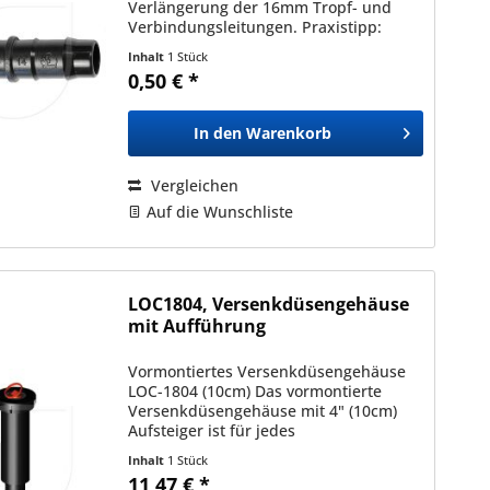
Verlängerung der 16mm Tropf- und
Verbindungsleitungen. Praxistipp:
Erwärmen Sie die Leitung an der Stelle
Inhalt
1 Stück
an denen Sie ein Formteil einsetzen
0,50 € *
möchten. Wichtiger Hinweis zur...
In den
Warenkorb
Vergleichen
Auf die Wunschliste
LOC1804, Versenkdüsengehäuse
mit Aufführung
Vormontiertes Versenkdüsengehäuse
LOC-1804 (10cm) Das vormontierte
Versenkdüsengehäuse mit 4" (10cm)
Aufsteiger ist für jedes
Bewässerungssystem, in einem ebenen
Inhalt
1 Stück
Gelände, die richtige Wahl. Da die
11,47 € *
Versenkdüse bereits anschlussfertig