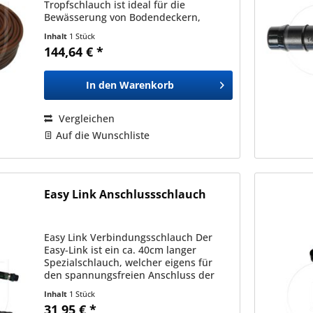
Tropfschlauch ist ideal für die
Bewässerung von Bodendeckern,
dichten Anpflanzungen und Hecken
Inhalt
1 Stück
geeignet. Durch die labyrinthartige
144,64 € *
Struktur des Tropfkörpers bildet...
In den
Warenkorb
Vergleichen
Auf die Wunschliste
Easy Link Anschlussschlauch
Easy Link Verbindungsschlauch Der
Easy-Link ist ein ca. 40cm langer
Spezialschlauch, welcher eigens für
den spannungsfreien Anschluss der
PE-Rohrleitung an die Ventilausgänge
Inhalt
1 Stück
konzipiert wurde. Er besteht aus einem
31,95 € *
7-lagigen EPDM-Schlauch...