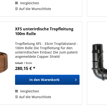
Vergleichen
Auf die Wunschliste
XFS unterirdische Tropfleitung
100m Rolle
Tropfleitung XFS - 33cm Tropfabstand -
100m Rolle Die Tropfleitung für den
unterirdischen Einbau! Die zum patent
angemeldete Copper Shield
Technologie schützt den Tropfer vor
Inhalt
1 Rolle
Wurzeleinwüchsen. Durch die
280,15 € *
druckausgleichenden Tropfer wird...
In den
Warenkorb
Vergleichen
Auf die Wunschliste