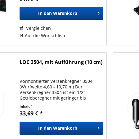
In den
Warenkorb
Vergleichen
Auf die Wunschliste
LOC 3504, mit Aufführung (10 cm)
Vormontierter Versenkregner 3504
(Wurfweite 4,60 - 10,70 m) Der
Versenkregner 3504 ist ein 1/2"
Getrieberegner mit geringer bis
mittlerer Wurfweite. Daher ist er ideal
Inhalt
1
für Rasenflächen im Hausgarten
33,69 € *
geeignet. Durch die große...
In den
Warenkorb