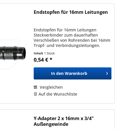
Endstopfen für 16mm Leitungen
Endstopfen für 16mm Leitungen
Steckverbinder zum dauerhaften
Verschließen von Rohrenden bei 16mm
Tropf- und Verbindungsleitungen.
Praxistipp: Erwärmen Sie die Leitung
Inhalt
1 Stück
an der Stelle an denen Sie ein Formteil
0,54 € *
einsetzen möchten. Wichtiger...
In den
Warenkorb
Vergleichen
Auf die Wunschliste
Y-Adapter 2 x 16mm x 3/4"
Außengewinde