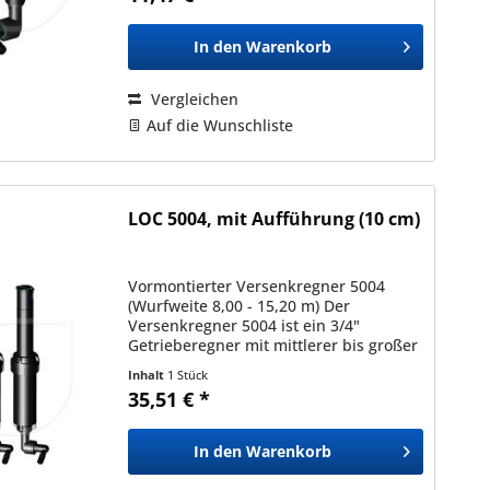
für...
In den
Warenkorb
Vergleichen
Auf die Wunschliste
LOC 5004, mit Aufführung (10 cm)
Vormontierter Versenkregner 5004
(Wurfweite 8,00 - 15,20 m) Der
Versenkregner 5004 ist ein 3/4"
Getrieberegner mit mittlerer bis großer
Wurfweite. Daher ist er ideal für
Inhalt
1 Stück
Rasenflächen im Hausgarten und
35,51 € *
kleineren Grünanlagen geeignet....
In den
Warenkorb