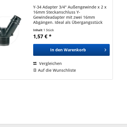
Y-34 Adapter 3/4" Außengewinde x 2 x
16mm Steckanschluss Y-
Gewindeadapter mit zwei 16mm
Abgängen. Ideal als Übergangsstück
von einem Druckminderer (z.B. DR-REG
Inhalt
1 Stück
) auf 2x16mm Tropfleitung oder
1,57 € *
Verteilerrohr um ein
Ringleitungssystem zu...
In den
Warenkorb
Vergleichen
Auf die Wunschliste