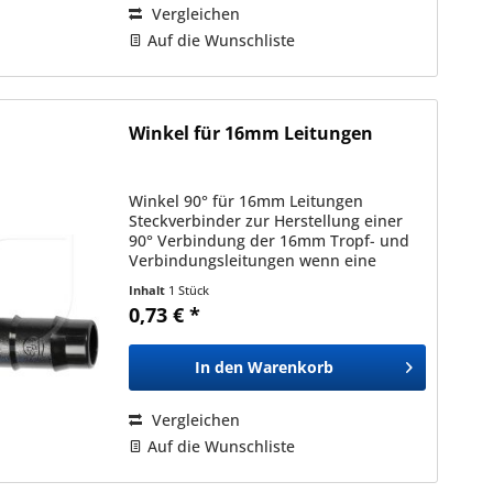
Vergleichen
Auf die Wunschliste
Winkel für 16mm Leitungen
Winkel 90° für 16mm Leitungen
Steckverbinder zur Herstellung einer
90° Verbindung der 16mm Tropf- und
Verbindungsleitungen wenn eine
Verlegung im Radius nicht möglich ist.
Inhalt
1 Stück
Praxistipp: Erwärmen Sie die Leitung
0,73 € *
an der Stelle an denen Sie...
In den
Warenkorb
Vergleichen
Auf die Wunschliste