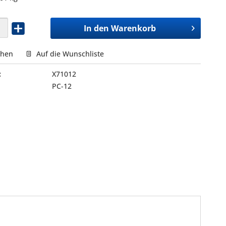
In den
Warenkorb
chen
Auf die Wunschliste
:
X71012
PC-12