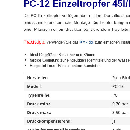
PC-12 Einzeltropfer 45l
Die PC-Einzeltropfer verfügen über mittlere Durchflussm
eine schnelle und einfache Montage. Die Tropfer bringen
einer Pflanze in einem druckkompensierendem Tropfleit
Praxistipp:
Verwenden Sie das
XM-Tool
zum einfachen Install
Ideal für größere Sträucher und Bäume
farbige Codierung zur eindeutigen Identifizierung der Was
Hergestellt aus UV-resistentem Kunststoff
Hersteller:
Rain Bir
Modell:
PC-12
Typenreihe:
PC
Druck min.:
0,70 bar
Druck max.:
3,50 bar
Druckkompensierend:
Ja
Auslaufsperrventil integriert:
Nein