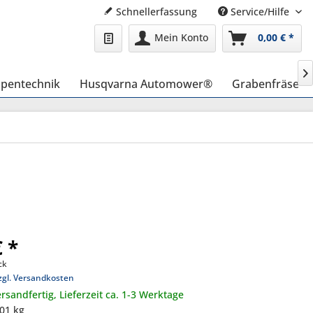
Schnellerfassung
Service/Hilfe
Mein Konto
0,00 € *

pentechnik
Husqvarna Automower®
Grabenfräse
€ *
ck
zgl. Versandkosten
rsandfertig, Lieferzeit ca. 1-3 Werktage
,01 kg