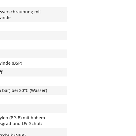
sverschraubung mit
winde
inde (BSP)
ff
 bar) bei 20°C (Wasser)
ylen (PP-B) mit hohem
ätsgrad und UV-Schutz
utschuk (NBR)