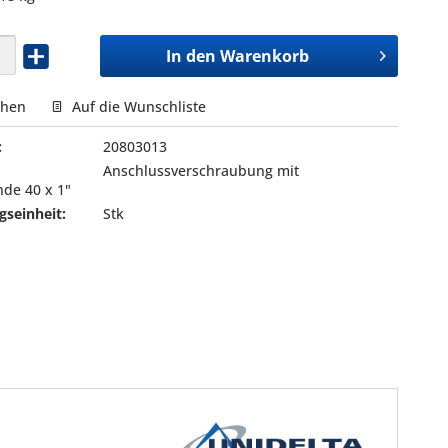
In den
Warenkorb
chen
Auf die Wunschliste
:
20803013
Anschlussverschraubung mit
de 40 x 1"
seinheit:
Stk