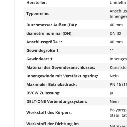
Hersteller:
Unidelta
Anschlus
Typenreihe:
Innenge
Durchmesser Außen (DA):
40 mm
diamètre nominal (DN):
DN 32
Anschlussgröße 1:
40 mm
Gewindegröße 1:
1"
Gewindeart 1:
Innengew
Material des Gewindesanschlusses:
Kunststo
Innengewinde mit Verstärkungsring:
Nein
Maximaler Betriebsdruck:
PN 16 (16
DVGW Zulassung:
Ja
DELT-ONE Verbindungssystem:
Nein
Polyprop
Werkstoff des Körpers:
Stabilit
Werkstoff der Dichtung im
Nitrilka