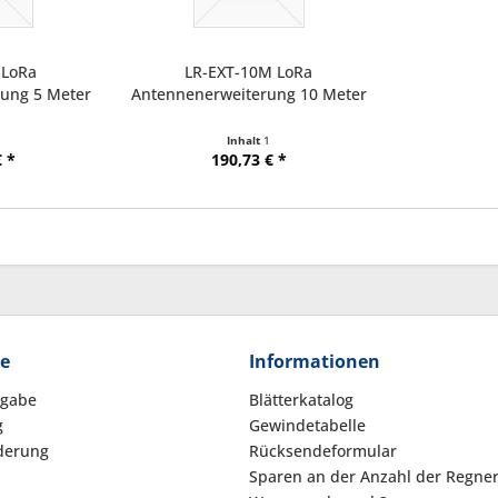
 LoRa
LR-EXT-10M LoRa
ung 5 Meter
Antennenerweiterung 10 Meter
Länge
Inhalt
1
 *
190,73 € *
ce
Informationen
kgabe
Blätterkatalog
g
Gewindetabelle
derung
Rücksendeformular
Sparen an der Anzahl der Regne