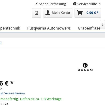
Schnellerfassung
Service/Hilfe
Mein Konto
0,00 € *

pentechnik
Husqvarna Automower®
Grabenfräse
)
6 € *
ck
zgl. Versandkosten
rsandfertig, Lieferzeit ca. 1-3 Werktage
,30 kg