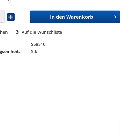
In den
Warenkorb
chen
Auf die Wunschliste
:
S58510
seinheit:
Stk