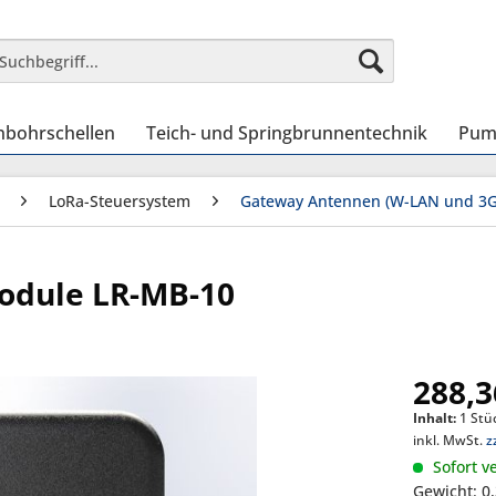
nbohrschellen
Teich- und Springbrunnentechnik
Pum
LoRa-Steuersystem
Gateway Antennen (W-LAN und 3G
Module LR-MB-10
288,3
Inhalt:
1 Stü
inkl. MwSt.
z
Sofort ve
Gewicht: 0