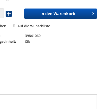
In den
Warenkorb
chen
Auf die Wunschliste
:
39841060
seinheit:
Stk