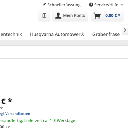
Schnellerfassung
Service/Hilfe
Mein Konto
0,00 € *

entechnik
Husqvarna Automower®
Grabenfräse
 € *
ck
zgl. Versandkosten
rsandfertig, Lieferzeit ca. 1-3 Werktage
,00 kg