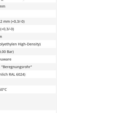
 mm
32 mm (+0,3/-0)
(+0,3/-0)
mm
olyethylen High-Density)
,00 Bar)
euware
 "Beregnungsrohr"
nlich RAL 6024)
60°C