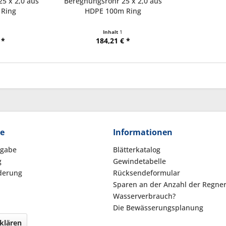
5 x 2,0 aus
Beregnungsrohr 25 x 2,0 aus
Ring
HDPE 100m Ring
Inhalt
1
 *
184,21 € *
ce
Informationen
kgabe
Blätterkatalog
g
Gewindetabelle
derung
Rücksendeformular
Sparen an der Anzahl der Regne
Wasserverbrauch?
Die Bewässerungsplanung
klären