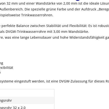
on 32 mm und einer Wandstärke von 2,00 mm ist die ideale Lösu
ußenbereich. Die spezielle grüne Farbe und der Aufdruck „Beregn
ispielsweise Trinkwasserrohren.
perfekte Balance zwischen Stabilität und Flexibilität: Es ist rob
en als DVGW-Trinkwasserrohre mit 3,00 mm Wandstärke.
e, was eine lange Lebensdauer und hohe Widerstandsfähigkeit gar
ng
ibilität
5
ysteme eingestuft werden, ist eine DVGW-Zulassung für dieses Roh
ngsrohr
gsrohr 32 x 2,0