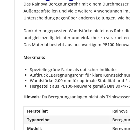
Das Rainova Beregnungsrohr mit einem Durchmesser v
Außenzapfstellen und viele weitere Anwendungen im A
Unterscheidung gegenüber anderen Leitungen, wie be
Dank der angepassten Wandstärke bietet das Rohr die 
und gleichzeitig leichter und einfacher zu verarbeit
Das Material besteht aus hochwertigem PE100-Neuwar
Merkmale:
Spezielle grüne Farbe als optischer Indikator
Aufdruck „Beregnungsrohr“ für klare Kennzeichnu
Wandstärke 2,00 mm für optimale Stabilität und Flex
Hergestellt aus PE100-Neuware gemäß DIN 8074/7
Hinweis:
Da Beregnungsanlagen nicht als Trinkwassers
Hersteller:
Rainova
Typenreihe:
Beregnu
Modell:
Beregnun