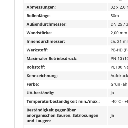
Abmessungen:
32 x 2,0
Rollenlänge:
50m
Außendurchmesser:
DN 25 / 
Wandstärke:
2,00 mm 
Innendurchmesser:
ca. 21 
Werkstoff:
PE-HD (P
Maximaler Betriebsdruck:
PN 10 (10
Rohstoff:
PE100 N
Kennzeichnung:
Aufdruck
Farbe:
Grün (äh
UV-beständig:
Ja
Temperaturbeständigkeit min./max.:
-40°C - +
Beständigkeit gegenüber
anorganischen Säuren, Salzlösungen
Ja
und Laugen: