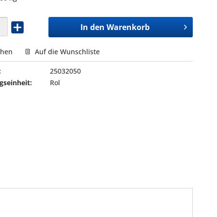
In den
Warenkorb
chen
Auf die Wunschliste
:
25032050
seinheit:
Rol