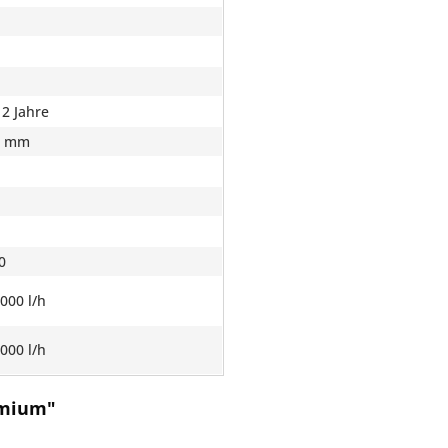
 2 Jahre
0 mm
0
000 l/h
000 l/h
emium"