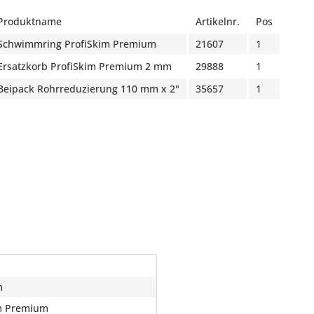
Produktname
Artikelnr.
Pos
Schwimmring ProfiSkim Premium
21607
1
Ersatzkorb ProfiSkim Premium 2 mm
29888
1
Beipack Rohrreduzierung 110 mm x 2"
35657
1
m
im Premium