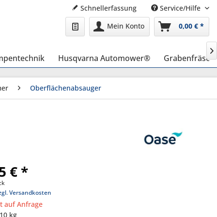
Schnellerfassung
Service/Hilfe
Mein Konto
0,00 € *

pentechnik
Husqvarna Automower®
Grabenfräse
mer
Oberflächenabsauger
5 € *
ck
zgl. Versandkosten
it auf Anfrage
,10 kg