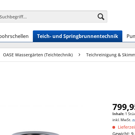
bohrschellen
Teich- und Springbrunnentechnik
Pum
OASE Wassergärten (Teichtechnik)
Teichreinigung & Skim
799,9
Inhalt:
1 Stü
inkl. MwSt.
z
Lieferze
Gewicht: 9