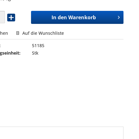
In den
Warenkorb
chen
Auf die Wunschliste
:
51185
seinheit:
Stk