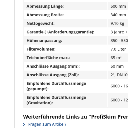
Abmessung Länge:
500 mm
Abmessung Breite:
340 mm
Nettogewicht:
9,10 kg
Garantie (+Anforderungsgarantie):
3 Jahre +
Höhenanpassung:
350 - 55
Filtervolumen:
7,0 Liter
Teichoberfläche max.:
65 m²
Anschlüsse Ausgang (mm):
50 mm
Anschlüsse Ausgang (Zoll):
2", DN10
Empfohlene Durchflussmenge
6000 - 16
(gepumpt):
Empfohlene Durchflussmenge
6000 - 12
(Gravitation):
Weiterführende Links zu "ProfiSkim Pr
Fragen zum Artikel?