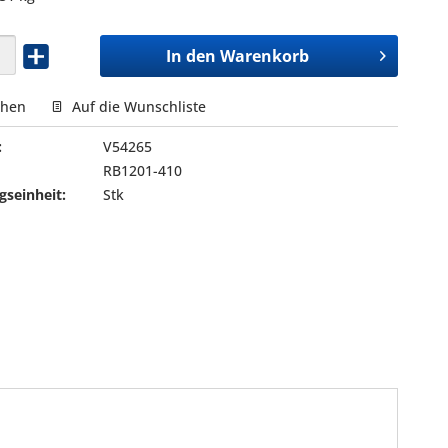
In den
Warenkorb
chen
Auf die Wunschliste
:
V54265
RB1201-410
seinheit:
Stk