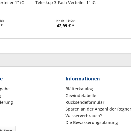
rteiler 1" iG
Teleskop 3-Fach Verteiler 1" iG
ück
Inhalt
1 Stück
 *
42,99 € *
ce
Informationen
kgabe
Blätterkatalog
g
Gewindetabelle
derung
Rücksendeformular
Sparen an der Anzahl der Regne
Wasserverbrauch?
Die Bewässerungsplanung