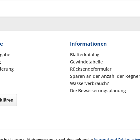
ce
Informationen
kgabe
Blätterkatalog
g
Gewindetabelle
derung
Rücksendeformular
Sparen an der Anzahl der Regne
Wasserverbrauch?
Die Bewässerungsplanung
klären
ise inkl. gesetzl. Mehrwertsteuer zzgl. den geltenden
Versand und Zahlungsbe