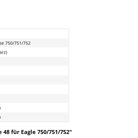
d
se 750/751/752
arz)
h
h
48 für Eagle 750/751/752"