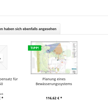
n haben sich ebenfalls angesehen
TIPP!
bensatz für
Planung eines
50
Bewässerungssystems
(Hausgarten)
ück
 *
116,62 € *