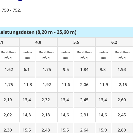
 750 - 752.
Leistungsdaten (8,20 m - 25,60 m)
,1
4,8
5,5
6,2
Durchfluss
Radius
Durchfluss
Radius
Durchfluss
Radius
Durchfluss
m³/h)
(m)
m³/h)
(m)
m³/h)
(m)
m³/h)
1,62
6,1
1,75
9,5
1,84
9,8
1,93
1,75
11,3
1,92
11,6
2,06
11,9
2,15
2,19
13,4
2,32
13,4
2,45
13,4
2,60
2,02
14,3
2,18
14,6
2,31
14,6
2,45
2,30
15,5
2,48
15,5
2,64
15,9
2,80