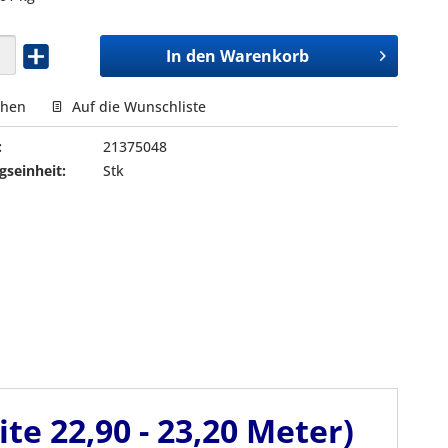
In den
Warenkorb
chen
Auf die Wunschliste
:
21375048
seinheit:
Stk
te 22,90 - 23,20 Meter)