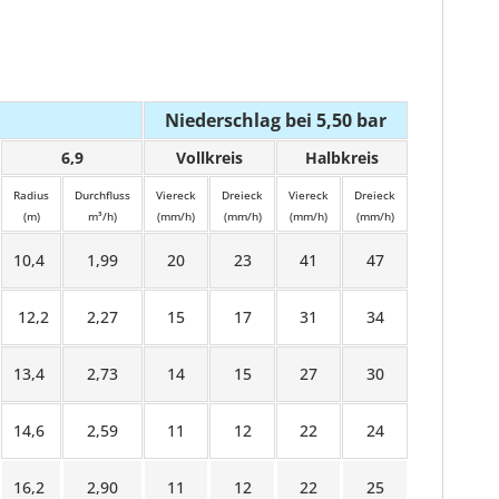
Niederschlag bei 5,50 bar
6,9
Vollkreis
Halbkreis
Radius
Durchfluss
Viereck
Dreieck
Viereck
Dreieck
(m)
m³/h)
(mm/h)
(mm/h)
(mm/h)
(mm/h)
10,4
1,99
20
23
41
47
12,2
2,27
15
17
31
34
13,4
2,73
14
15
27
30
14,6
2,59
11
12
22
24
16,2
2,90
11
12
22
25