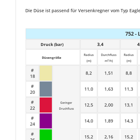
Die Düse ist passend für Versenkregner vom Typ Eagle
752 - 
3,4
4
Druck (bar)
Radius
Durchfluss
Radius
Düsengröße
(m)
m³/h)
(m)
#
8,2
1,51
8,8
18
#
11,0
1,63
11,3
20
#
Geringer
12,5
2,00
13,1
22
Druchfluss
#
14,0
1,89
14,3
24
#
15,2
2,16
15,2
26