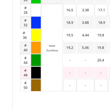
#
16,5
3,38
17,1
28
#
18,9
3,88
18,9
32
#
19,5
4,44
19,8
36
#
Hoher
19,2
5,06
19,8
40
Durchfluss
#
-
-
20,4
44
#
-
-
-
48
#
-
-
-
50