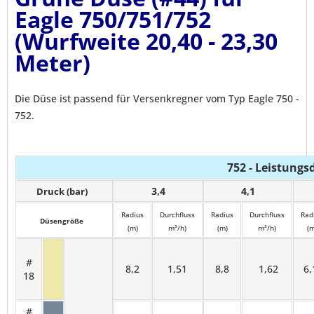
Eagle 750/751/752
(Wurfweite 20,40 - 23,30
Meter)
Die Düse ist passend für Versenkregner vom Typ Eagle 750 -
752.
752 - Leistungs
3,4
4,1
Druck (bar)
Radius
Durchfluss
Radius
Durchfluss
Rad
Düsengröße
(m)
m³/h)
(m)
m³/h)
(m
#
8,2
1,51
8,8
1,62
6
18
#