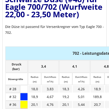
Eagle 700/702 (Wurfweite
22,00 - 23,50 Meter)
Die Düse ist passend für Versenkregner vom Typ Eagle 700 -
702.
702 - Leistungsdate
Druck
3,4
4,1
4,8
(bar)
Radius
Durchfluss
Radius
Durchfluss
Radius
D
Düsengröße
(m)
m³/h)
(m)
m³/h)
(m)
# 28
18,0
3,83
18,3
4,26
18,9
# 32
18,9
4,67
19,2
5,01
189,8
# 36
20,1
4,76
20,1
5,44
20,7