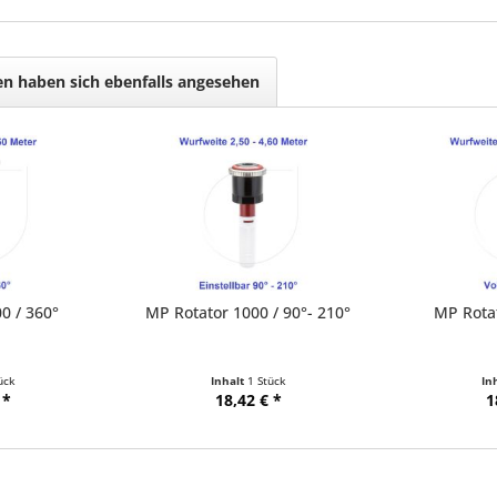
n haben sich ebenfalls angesehen
0 / 360°
MP Rotator 1000 / 90°- 210°
MP Rotat
ück
Inhalt
1 Stück
In
 *
18,42 € *
1