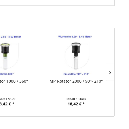
or 1000 / 360°
MP Rotator 2000 / 90°- 210°
MP Ro
halt
1 Stück
Inhalt
1 Stück
8,42 € *
18,42 € *