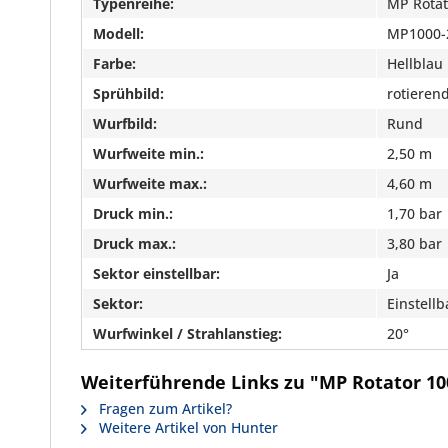
Typenreihe:
MP Rotat
Modell:
MP1000-
Farbe:
Hellblau
Sprühbild:
rotieren
Wurfbild:
Rund
Wurfweite min.:
2,50 m
Wurfweite max.:
4,60 m
Druck min.:
1,70 bar
Druck max.:
3,80 bar
Sektor einstellbar:
Ja
Sektor:
Einstellb
Wurfwinkel / Strahlanstieg:
20°
Weiterführende Links zu "MP Rotator 1000
Fragen zum Artikel?
Weitere Artikel von Hunter