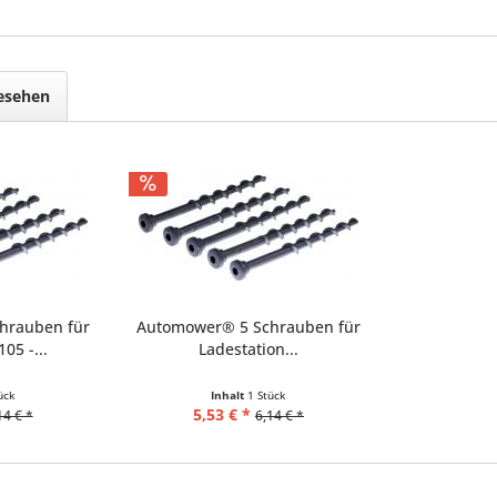
gesehen
hrauben für
Automower® 5 Schrauben für
05 -...
Ladestation...
ück
Inhalt
1 Stück
5,53 € *
14 € *
6,14 € *