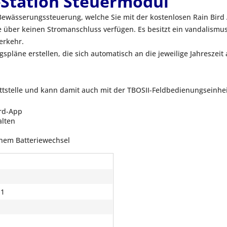
-Station Steuermodul
le Bewässerungssteuerung, welche Sie mit der kostenlosen Rain B
he über keinen Stromanschluss verfügen. Es besitzt ein vandalismu
erkehr.
gspläne erstellen, die sich automatisch an die jeweilige Jahres
hnittstelle und kann damit auch mit der TBOSII-Feldbedienungseinh
ird-App
alten
nem Batteriewechsel
d
 1