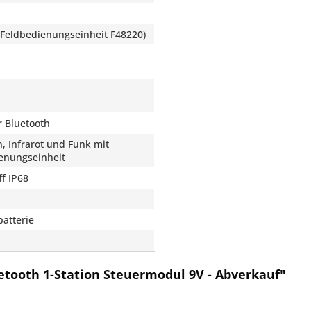
-Feldbedienungseinheit F48220)
r Bluetooth
h, Infrarot und Funk mit
enungseinheit
ff IP68
batterie
etooth 1-Station Steuermodul 9V - Abverkauf"