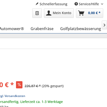
Schnellerfassung
Service/Hilfe
Mein Konto
0,00 € *

 Automower®
Grabenfräse
Golfplatzbewässerung
0 € *
226,87 € *
(20% gespart)
zgl. Versandkosten
rsandfertig, Lieferzeit ca. 1-3 Werktage
,43 kg