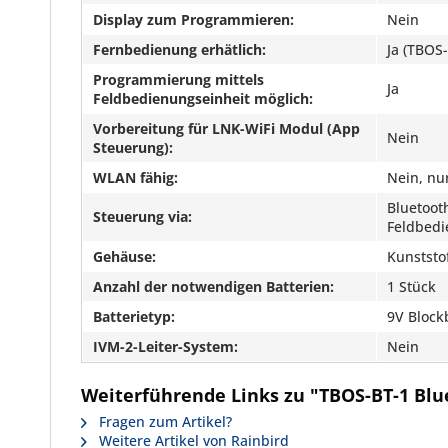
Display zum Programmieren:
Nein
Fernbedienung erhätlich:
Ja (TBOS
Programmierung mittels
Ja
Feldbedienungseinheit möglich:
Vorbereitung für LNK-WiFi Modul (App
Nein
Steuerung):
WLAN fähig:
Nein, nu
Bluetoot
Steuerung via:
Feldbedi
Gehäuse:
Kunststo
Anzahl der notwendigen Batterien:
1 Stück
Batterietyp:
9V Block
IVM-2-Leiter-System:
Nein
Weiterführende Links zu "TBOS-BT-1 Blu
Fragen zum Artikel?
Weitere Artikel von Rainbird