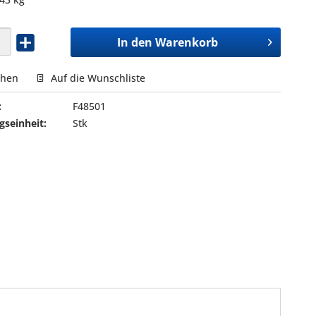
In den
Warenkorb
chen
Auf die Wunschliste
:
F48501
seinheit:
Stk