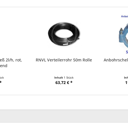
ß 2l/h, rot,
RNVL Verteilerrohr 50m Rolle
Anbohrschell
tend
ück
Inhalt
1 Stück
In
*
63,72 € *
1