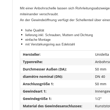
Mit einer Anbohrschelle lassen sich Rohrleitungsabzweig
miteinander verschraubt.
An der Gewindeöffnung verfügt der Schellenteil über ein
hohe Qualität
lieferung inkl. Schrauben, Muttern und Dichtung
einfache Montage
mit Verstärkungsring aus Edelstahl
Hersteller:
Unidelta
Typenreihe:
Anbohrsc
Durchmesser Außen (DA):
50 mm
diamètre nominal (DN):
DN 40
Anschlussgröße 1:
50 mm
Gewindeart 1:
Innengew
Gewindegröße 1:
1/2"
Material des Gewindesanschlusses:
Kunststo