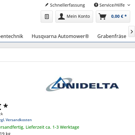
Schnellerfassung
Service/Hilfe
Mein Konto
0,00 € *

entechnik
Husqvarna Automower®
Grabenfräse
€ *
ck
zgl. Versandkosten
rsandfertig, Lieferzeit ca. 1-3 Werktage
,19 kg