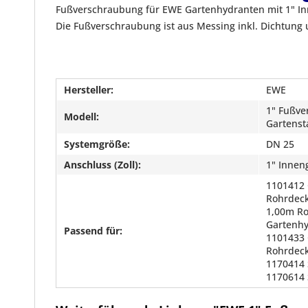
Fußverschraubung für EWE Gartenhydranten mit 1" Inn
Die Fußverschraubung ist aus Messing inkl. Dichtung
Hersteller:
EWE
1" Fußve
Modell:
Gartenst
Systemgröße:
DN 25
Anschluss (Zoll):
1" Innen
1101412 
Rohrdeck
1,00m R
Gartenhy
Passend für:
1101433 
Rohrdeck
1170414 
1170614 