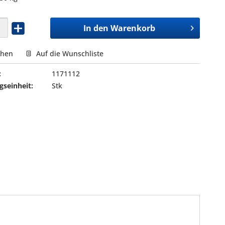
In den
Warenkorb
chen
Auf die Wunschliste
:
1171112
seinheit:
Stk