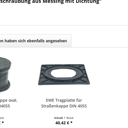
rschraubung aus Messing mit Dichtung"
n haben sich ebenfalls angesehen
ppe oval,
EWE Tragplatte für
N4055
Straßenkappe DIN 4055
ück
Inhalt
1 Stück
 *
40,42 € *