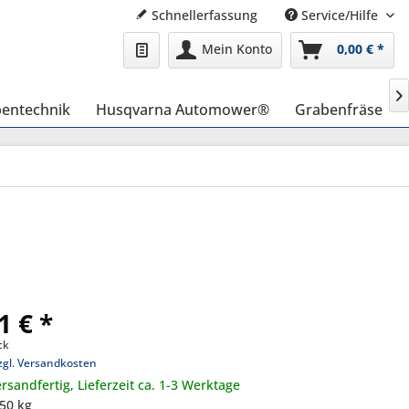
Schnellerfassung
Service/Hilfe
Mein Konto
0,00 € *

entechnik
Husqvarna Automower®
Grabenfräse
1 € *
ck
zgl. Versandkosten
rsandfertig, Lieferzeit ca. 1-3 Werktage
,50 kg