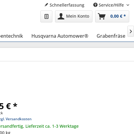
Schnellerfassung
Service/Hilfe
Mein Konto
0,00 € *

entechnik
Husqvarna Automower®
Grabenfräse
5 € *
ck
zgl. Versandkosten
rsandfertig, Lieferzeit ca. 1-3 Werktage
,00 kg