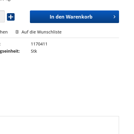
In den
Warenkorb
chen
Auf die Wunschliste
:
1170411
seinheit:
Stk