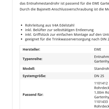
das Entnahmestandrohr ist passend für die EWE Gartenh
Durch die Bajonett-Anschlussverschraubung ist die M
Rohrleitung aus V4A Edelstahl
inkl. Belüfter zur selbsttätigen Entleerung
inkl. Griffstück zur einfachen Montage auf den Un
geeignet für die Trinkwasserversorgung nach DIN 
Hersteller:
EWE
Entnahme
Typenreihe:
Gartenh
Modell:
Standrohr
Systemgröße:
DN 25
1101412 
Rohrdeck
1,00m R
Passend für:
Gartenhy
1101433 
Rohrdec