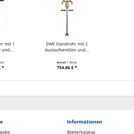
r mit 1
EWE Standrohr mit 2
 und...
Auslaufventilen und...
ück
Inhalt
1 Stück
 *
754,86 € *
ce
Informationen
kgabe
Blätterkatalog