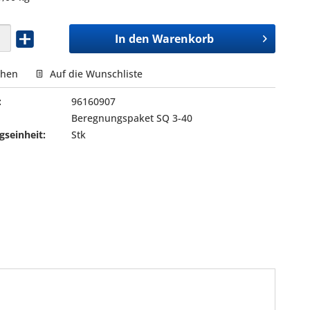
In den
Warenkorb
chen
Auf die Wunschliste
:
96160907
Beregnungspaket SQ 3-40
seinheit:
Stk