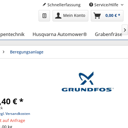
Schnellerfassung
Service/Hilfe
Mein Konto
0,00 € *

pentechnik
Husqvarna Automower®
Grabenfräse
Beregungsanlage
,40 € *
ck
zgl. Versandkosten
it auf Anfrage
1,00 kg