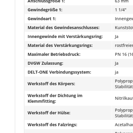
Anschlussgröße 1:
63 mm
Gewindegröße 1:
1 1/4"
Gewindeart 1:
Innengew
Material des Gewindesanschlusses:
Kunststo
Innengewinde mit Verstärkungsring:
Ja
Material des Verstärkungsrings:
rostfreie
Maximaler Betriebsdruck:
PN 16 (16
DVGW Zulassung:
Ja
DELT-ONE Verbindungssystem:
ja
Polyprop
Werkstoff des Körpers:
Stabilit
Werkstoff der Dichtung im
Nitrilka
Klemmfitting:
Polyprop
Werkstoff der Hülse:
Stabilit
Werkstoff des Falzrings:
Acetalha