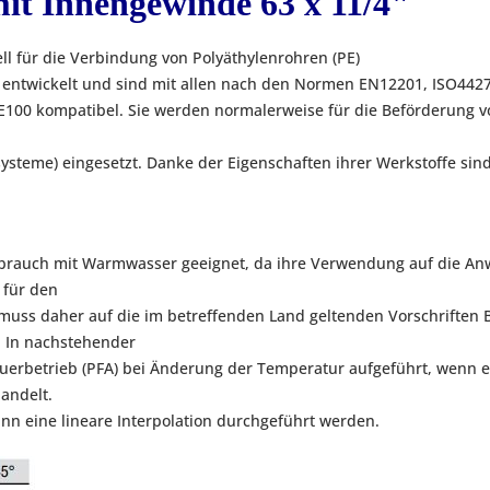
it Innengewinde 63 x 11/4"
 für die Verbindung von Polyäthylenrohren (PE)
wickelt und sind mit allen nach den Normen EN12201, ISO4427,
E100 kompatibel. Sie werden normalerweise für die Beförderung v
teme) eingesetzt. Danke der Eigenschaften ihrer Werkstoffe sind 
 Gebrauch mit Warmwasser geeignet, da ihre Verwendung auf die A
e für den
muss daher auf die im betreffenden Land geltenden Vorschriften
. In nachstehender
auerbetrieb (PFA) bei Änderung der Temperatur aufgeführt, wenn e
andelt.
n eine lineare Interpolation durchgeführt werden.