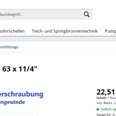
bohrschellen
Teich- und Springbrunnentechnik
Pump
mmfittinge
63 x 11/4"
22,51
Inhalt:
1 Stü
inkl. MwSt.
z
Sofort ve
Gewicht: 0