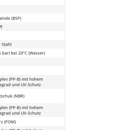
inde (BSP)
ff
r Stahl
 bar) bei 20°C (Wasser)
ylen (PP-B) mit hohem
ätsgrad und UV-Schutz
utschuk (NBR)
ylen (PP-B) mit hohem
ätsgrad und UV-Schutz
rz (POM)