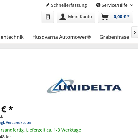
Schnellerfassung
Service/Hilfe
Mein Konto
0,00 € *

entechnik
Husqvarna Automower®
Grabenfräse
 € *
ck
zgl. Versandkosten
rsandfertig, Lieferzeit ca. 1-3 Werktage
,48 kg