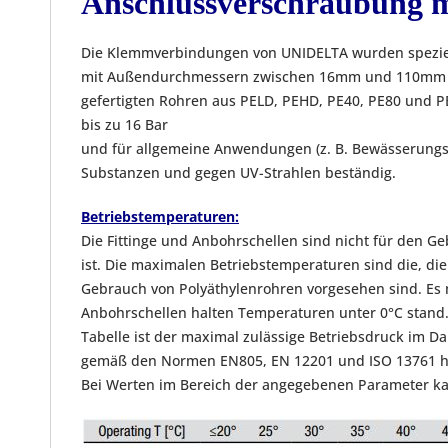
Anschlussverschraubung m
Die Klemmverbindungen von UNIDELTA wurden speziell
mit Außendurchmessern zwischen 16mm und 110mm ent
gefertigten Rohren aus PELD, PEHD, PE40, PE80 und P
bis zu 16 Bar
und für allgemeine Anwendungen (z. B. Bewässerungsys
Substanzen und gegen UV-Strahlen beständig.
Betriebstemperaturen:
Die Fittinge und Anbohrschellen sind nicht für den
ist. Die maximalen Betriebstemperaturen sind die, di
Gebrauch von Polyäthylenrohren vorgesehen sind. Es 
Anbohrschellen halten Temperaturen unter 0°C stand
Tabelle ist der maximal zulässige Betriebsdruck im D
gemäß den Normen EN805, EN 12201 und ISO 13761 h
Bei Werten im Bereich der angegebenen Parameter kan