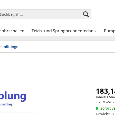
bohrschellen
Teich- und Springbrunnentechnik
Pump
mmfittinge
183,1
Inhalt:
1 Stü
inkl. MwSt.
z
Sofort ve
Gewicht: 3