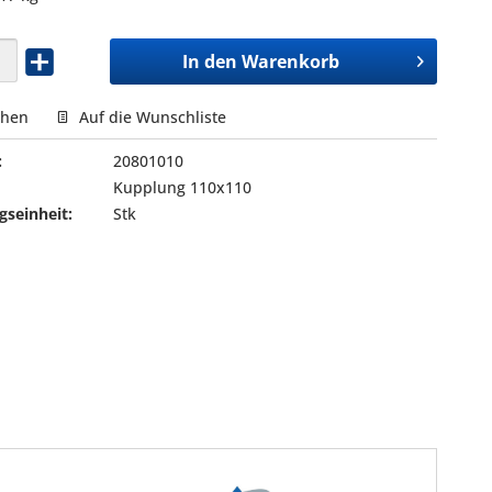
In den
Warenkorb
chen
Auf die Wunschliste
:
20801010
Kupplung 110x110
seinheit:
Stk