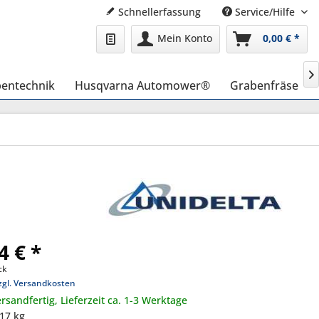
Schnellerfassung
Service/Hilfe
Mein Konto
0,00 € *

entechnik
Husqvarna Automower®
Grabenfräse
4 € *
ck
zgl. Versandkosten
rsandfertig, Lieferzeit ca. 1-3 Werktage
,17 kg