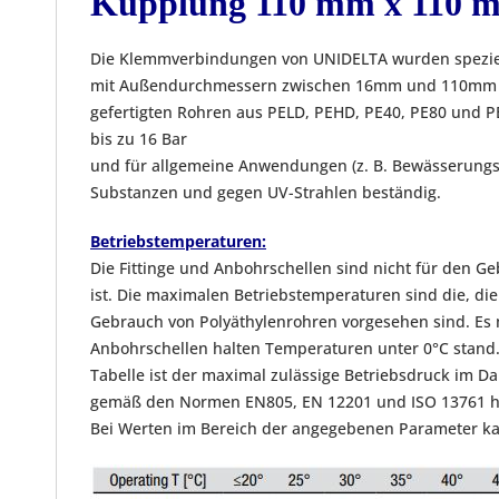
Kupplung 110 mm x 110 
Die Klemmverbindungen von UNIDELTA wurden speziell
mit Außendurchmessern zwischen 16mm und 110mm ent
gefertigten Rohren aus PELD, PEHD, PE40, PE80 und P
bis zu 16 Bar
und für allgemeine Anwendungen (z. B. Bewässerungsys
Substanzen und gegen UV-Strahlen beständig.
Betriebstemperaturen:
Die Fittinge und Anbohrschellen sind nicht für den
ist. Die maximalen Betriebstemperaturen sind die, di
Gebrauch von Polyäthylenrohren vorgesehen sind. Es 
Anbohrschellen halten Temperaturen unter 0°C stand
Tabelle ist der maximal zulässige Betriebsdruck im D
gemäß den Normen EN805, EN 12201 und ISO 13761 h
Bei Werten im Bereich der angegebenen Parameter kan