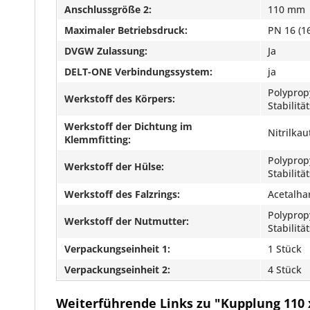
Anschlussgröße 2:
110 mm
Maximaler Betriebsdruck:
PN 16 (16
DVGW Zulassung:
Ja
DELT-ONE Verbindungssystem:
ja
Polyprop
Werkstoff des Körpers:
Stabilit
Werkstoff der Dichtung im
Nitrilka
Klemmfitting:
Polyprop
Werkstoff der Hülse:
Stabilit
Werkstoff des Falzrings:
Acetalha
Polyprop
Werkstoff der Nutmutter:
Stabilit
Verpackungseinheit 1:
1 Stück
Verpackungseinheit 2:
4 Stück
Weiterführende Links zu "Kupplung 110 