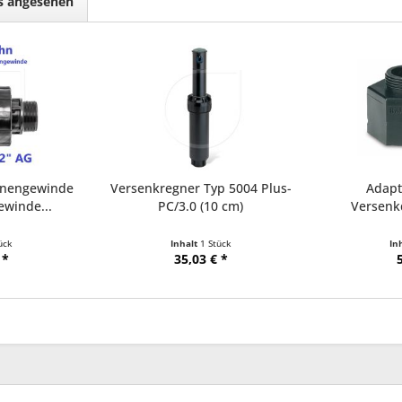
ls angesehen
nnengewinde
Versenkregner Typ 5004 Plus-
Adapt
ewinde...
PC/3.0 (10 cm)
Versen
ück
Inhalt
1 Stück
In
 *
35,03 € *