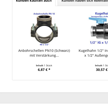
Kunden kauften auch
Kunden haben sich ebenfal
Anbohrschellen PN10 (Schwarz)
Kugelhahn 1/2" I
mit Verstärkung...
x 1/2" Außeng
Inhalt
1 Stück
Inhalt
1 St
6,87 € *
30,57 €