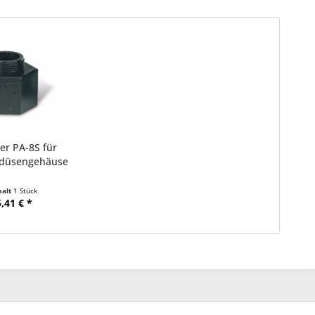
er PA-8S für
kdüsengehäuse
halt
1 Stück
5,41 € *