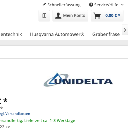
Schnellerfassung
Service/Hilfe
Mein Konto
0,00 € *

entechnik
Husqvarna Automower®
Grabenfräse
€ *
ck
zgl. Versandkosten
rsandfertig, Lieferzeit ca. 1-3 Werktage
,22 kg