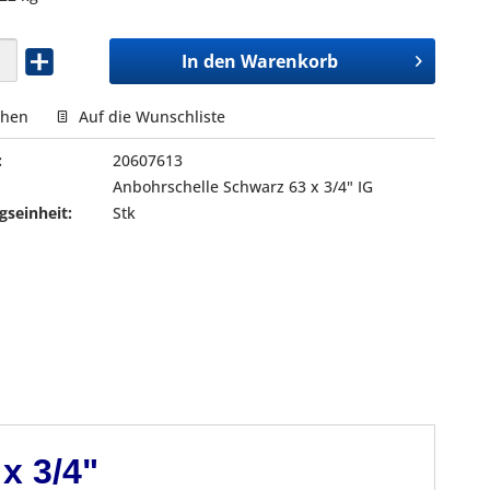
In den
Warenkorb
chen
Auf die Wunschliste
:
20607613
Anbohrschelle Schwarz 63 x 3/4" IG
seinheit:
Stk
x 3/4"