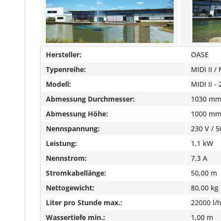
Hersteller:
OASE
Typenreihe:
MIDI II / 
Modell:
MIDI II -
Abmessung Durchmesser:
1030 m
Abmessung Höhe:
1000 m
Nennspannung:
230 V / 5
Leistung:
1,1 kW
Nennstrom:
7,3 A
Stromkabellänge:
50,00 m
Nettogewicht:
80,00 kg
Liter pro Stunde max.:
22000 l/
Wassertiefe min.:
1,00 m