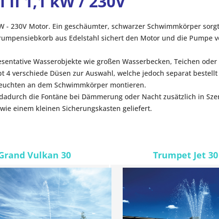
II 1,1 kW / 230V
W - 230V Motor. Ein geschäumter, schwarzer Schwimmkörper sorgt f
 Pumpensiebkorb aus Edelstahl sichert den Motor und die Pumpe 
esentative Wasserobjekte wie großen Wasserbecken, Teichen oder
bt 4 verschiede Düsen zur Auswahl, welche jedoch separat bestell
3 Leuchten an dem Schwimmkörper montieren.
n dadurch die Fontäne bei Dämmerung oder Nacht zusätzlich in Sze
owie einem kleinen Sicherungskasten geliefert.
Grand Vulkan 30
Trumpet Jet 30