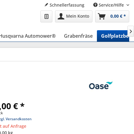
Schnellerfassung
Service/Hilfe
Mein Konto
0,00 € *

Husqvarna Automower®
Grabenfräse
Golfplatzbew
,00 € *
ck
zgl. Versandkosten
it auf Anfrage
0,00 kg