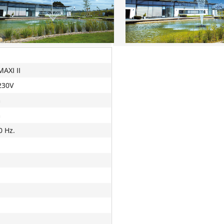
MAXI II
 230V
m
m
0 Hz.
h