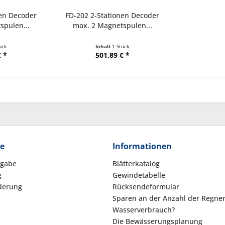
nen Decoder
FD-202 2-Stationen Decoder
spulen...
max. 2 Magnetspulen...
ück
Inhalt
1 Stück
 *
501,89 € *
ce
Informationen
kgabe
Blätterkatalog
g
Gewindetabelle
derung
Rücksendeformular
Sparen an der Anzahl der Regne
Wasserverbrauch?
Die Bewässerungsplanung