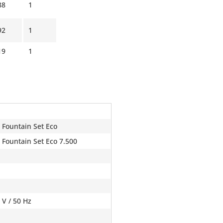
88
1
92
1
19
1
 Fountain Set Eco
 Fountain Set Eco 7.500
 V / 50 Hz