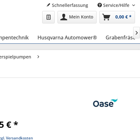
Schnellerfassung
Service/Hilfe
Mein Konto
0,00 € *

pentechnik
Husqvarna Automower®
Grabenfräse
erspielpumpen
5 € *
zgl. Versandkosten