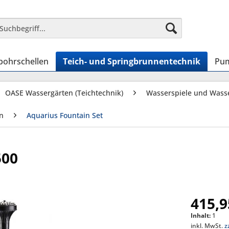
bohrschellen
Teich- und Springbrunnentechnik
Pum
OASE Wassergärten (Teichtechnik)
Wasserspiele und Wass
n
Aquarius Fountain Set
500
415,9
Inhalt:
1
inkl. MwSt.
z