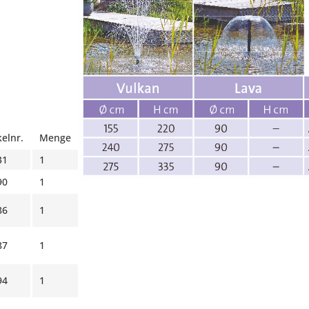
kelnr.
Menge
31
1
90
1
86
1
87
1
94
1