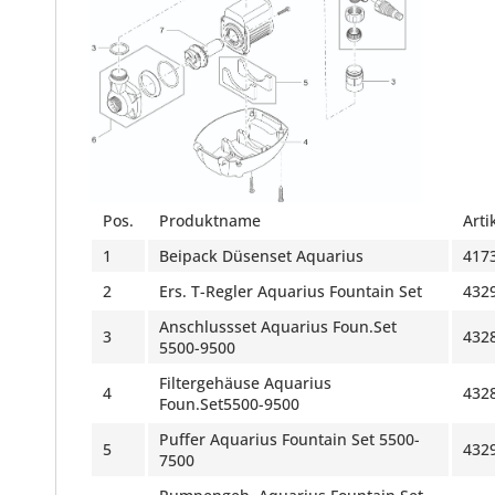
Pos.
Produktname
Arti
1
Beipack Düsenset Aquarius
417
2
Ers. T-Regler Aquarius Fountain Set
432
Anschlussset Aquarius Foun.Set
3
432
5500-9500
Filtergehäuse Aquarius
4
432
Foun.Set5500-9500
Puffer Aquarius Fountain Set 5500-
5
432
7500