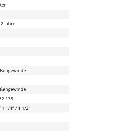
ter
 2 Jahre
n
ußengewinde
ußengewinde
32 / 38
/ 1 1/4" / 1 1/2"