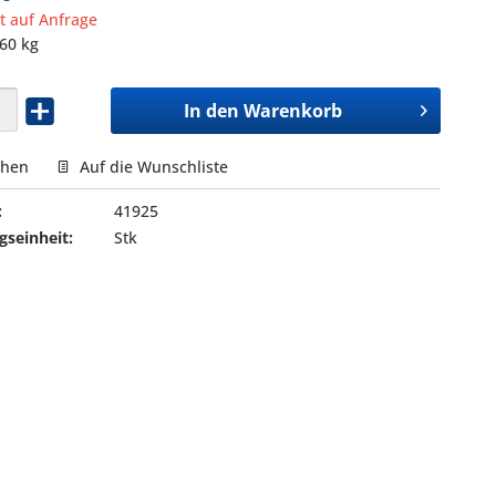
it auf Anfrage
,60 kg
In den
Warenkorb
chen
Auf die Wunschliste
:
41925
seinheit:
Stk