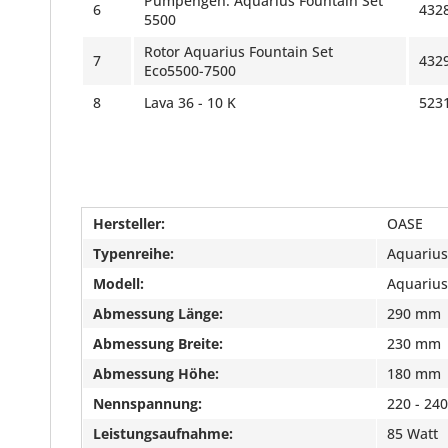
Pumpengeh. Aquarius Fountain Set
6
432
5500
Rotor Aquarius Fountain Set
7
432
Eco5500-7500
8
Lava 36 - 10 K
523
Hersteller:
OASE
Typenreihe:
Aquarius
Modell:
Aquarius
Abmessung Länge:
290 mm
Abmessung Breite:
230 mm
Abmessung Höhe:
180 mm
Nennspannung:
220 - 240
Leistungsaufnahme:
85 Watt