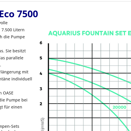
Eco 7500
olle
7.500 Litern
ich die Pumpe
. Sie besitzt
as parallele
.
rlängerung mit
ntäne individuell
on OASE
 die Pumpe bei
gt für einen
umpen-Sets