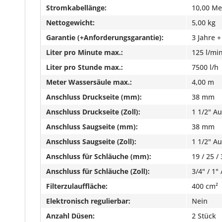
Stromkabellänge:
10,00 Me
Nettogewicht:
5,00 kg
Garantie (+Anforderungsgarantie):
3 Jahre +
Liter pro Minute max.:
125 l/mi
Liter pro Stunde max.:
7500 l/h
Meter Wassersäule max.:
4,00 m
Anschluss Druckseite (mm):
38 mm
Anschluss Druckseite (Zoll):
1 1/2" A
Anschluss Saugseite (mm):
38 mm
Anschluss Saugseite (Zoll):
1 1/2" A
Anschluss für Schläuche (mm):
19 / 25 / 
Anschluss für Schläuche (Zoll):
3/4" / 1" 
Filterzulauffläche:
400 cm²
Elektronisch regulierbar:
Nein
Anzahl Düsen:
2 Stück