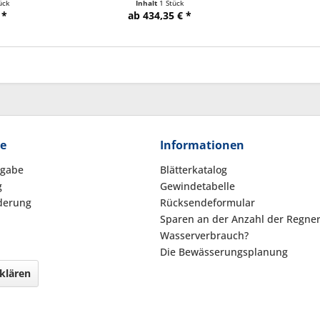
ück
Inhalt
1 Stück
 *
ab 434,35 € *
ce
Informationen
kgabe
Blätterkatalog
g
Gewindetabelle
derung
Rücksendeformular
Sparen an der Anzahl der Regne
Wasserverbrauch?
Die Bewässerungsplanung
klären