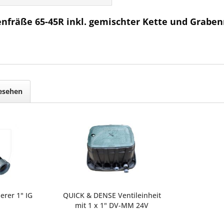
enfräße 65-45R inkl. gemischter Kette und Grabe
gesehen
rer 1" IG
QUICK & DENSE Ventileinheit
mit 1 x 1" DV-MM 24V