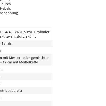
s durch
 Hebels
tenspannung
 GX 4,8 kW (6,5 Ps), 1 Zylinder
akt, zwangsluftgekühlt
s Benzin
m
cm mit Messer- oder gemischter
 - 12 cm mit Meißelkette
cm
m
m
etriebsbereit)
t