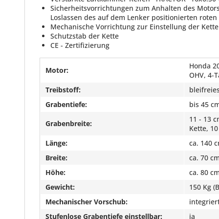
Sicherheitsvorrichtungen zum Anhalten des Motor
Loslassen des auf dem Lenker positionierten roten
Mechanische Vorrichtung zur Einstellung der Ket
Schutzstab der Kette
CE - Zertifizierung
Honda 200
Motor:
OHV, 4-T
Treibstoff:
bleifreie
Grabentiefe:
bis 45 c
11 - 13 
Grabenbreite:
Kette, 10
Länge:
ca. 140 
Breite:
ca. 70 c
Höhe:
ca. 80 c
Gewicht:
150 Kg (B
Mechanischer Vorschub:
integrier
Stufenlose Grabentiefe einstellbar:
ja