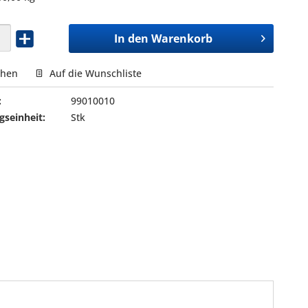
In den
Warenkorb
chen
Auf die Wunschliste
:
99010010
seinheit:
Stk