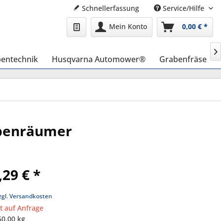
Schnellerfassung
Service/Hilfe
Mein Konto
0,00 € *

entechnik
Husqvarna Automower®
Grabenfräse
abenräumer
,29 € *
zgl. Versandkosten
it auf Anfrage
50,00 kg