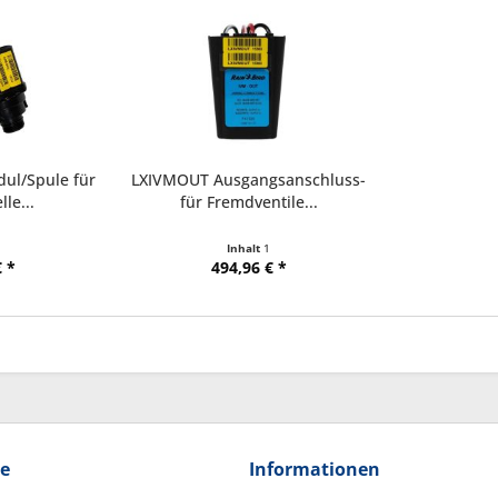
ul/Spule für
LXIVMOUT Ausgangsanschluss-
le...
für Fremdventile...
Inhalt
1
 *
494,96 € *
ce
Informationen