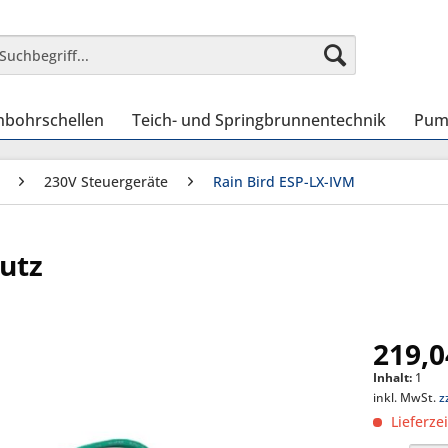
nbohrschellen
Teich- und Springbrunnentechnik
Pum
230V Steuergeräte
Rain Bird ESP-LX-IVM
utz
219,0
Inhalt:
1
inkl. MwSt.
z
Lieferze