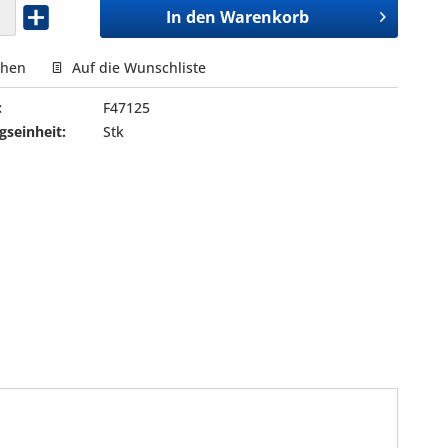
In den
Warenkorb
chen
Auf die Wunschliste
:
F47125
seinheit:
Stk