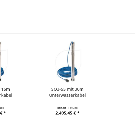
t 15m
SQ3-55 mit 30m
rkabel
Unterwasserkabel
ück
Inhalt
1 Stück
€ *
2.495,45 € *