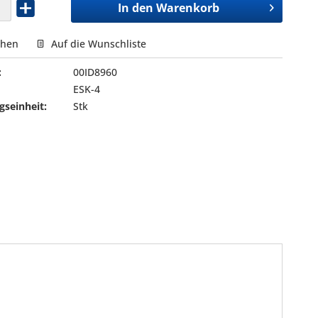
In den
Warenkorb
chen
Auf die Wunschliste
:
00ID8960
ESK-4
seinheit:
Stk